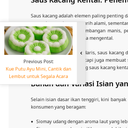
Saus kacang adalah elemen paling penting d
aroma harum dan rasa gurih alami, sementar
jeruk memberikan keseimbangan manis, ped
bumbu cukup lama hingga mengental.
Di banyak penjaja legendaris, saus kacang 
ini bukan hanya lezat, tetapi juga membua
membuat siomay bandung saus kacang kental
k dan
cara
Bahan dan Variasi Isian ya
Selain isian dasar ikan tenggiri, kini ban
konsumen yang beragam:
Siomay udang dengan aroma laut yang lebi