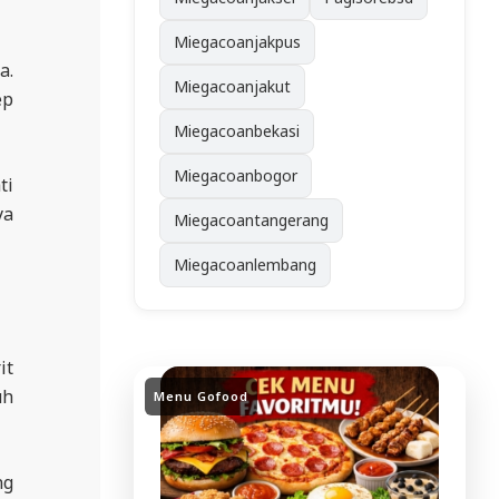
Miegacoanjakpus
a.
Miegacoanjakut
ep
Miegacoanbekasi
Miegacoanbogor
ti
ya
Miegacoantangerang
Miegacoanlembang
it
uh
Menu Gofood
ng