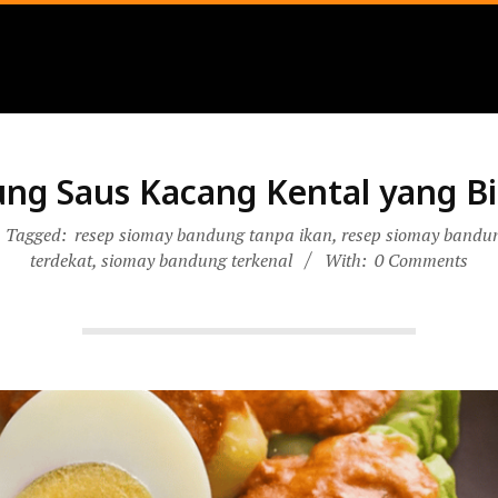
ng Saus Kacang Kental yang Bi
Tagged:
resep siomay bandung tanpa ikan
,
resep siomay bandu
terdekat
,
siomay bandung terkenal
With:
0 Comments