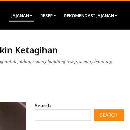
JAJANAN
RESEP
REKOMENDASI JAJANAN
Pri
Nav
Me
kin Ketagihan
ng untuk jualan
,
siomay bandung resep
,
siomay bandung
Search
SEARCH