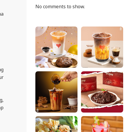
No comments to show.
ma
ng
ur
g,
ap