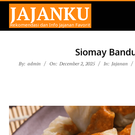
Skip
JAJANKU
to
content
Rekomendasi dan Info Jajanan Favorit
Siomay Bandu
By:
admin
On:
December 2, 2025
In:
Jajanan