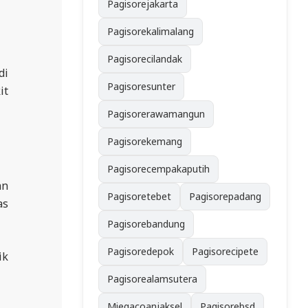
Pagisorejakarta
Pagisorekalimalang
Pagisorecilandak
di
Pagisoresunter
it
Pagisorerawamangun
Pagisorekemang
Pagisorecempakaputih
an
Pagisoretebet
Pagisorepadang
as
Pagisorebandung
Pagisoredepok
Pagisorecipete
ik
Pagisorealamsutera
Miegacoanjaksel
Pagisorebsd