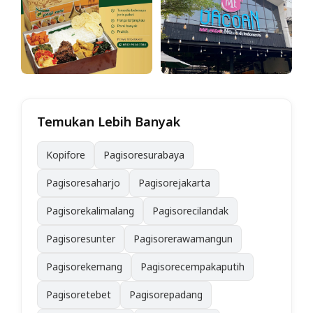
Temukan Lebih Banyak
Kopifore
Pagisoresurabaya
Pagisoresaharjo
Pagisorejakarta
Pagisorekalimalang
Pagisorecilandak
Pagisoresunter
Pagisorerawamangun
Pagisorekemang
Pagisorecempakaputih
Pagisoretebet
Pagisorepadang