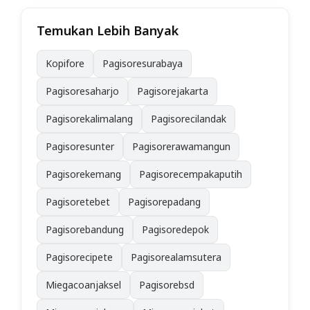
Temukan Lebih Banyak
Kopifore
Pagisoresurabaya
Pagisoresaharjo
Pagisorejakarta
Pagisorekalimalang
Pagisorecilandak
Pagisoresunter
Pagisorerawamangun
Pagisorekemang
Pagisorecempakaputih
Pagisoretebet
Pagisorepadang
Pagisorebandung
Pagisoredepok
Pagisorecipete
Pagisorealamsutera
Miegacoanjaksel
Pagisorebsd