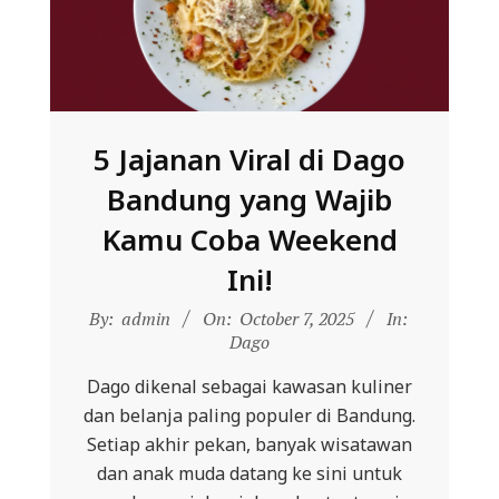
5 Jajanan Viral di Dago
Bandung yang Wajib
Kamu Coba Weekend
Ini!
2025-
By:
admin
On:
October 7, 2025
In:
10-
Dago
07
Dago dikenal sebagai kawasan kuliner
dan belanja paling populer di Bandung.
Setiap akhir pekan, banyak wisatawan
dan anak muda datang ke sini untuk