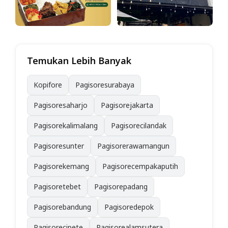
Temukan Lebih Banyak
Kopifore
Pagisoresurabaya
Pagisoresaharjo
Pagisorejakarta
Pagisorekalimalang
Pagisorecilandak
Pagisoresunter
Pagisorerawamangun
Pagisorekemang
Pagisorecempakaputih
Pagisoretebet
Pagisorepadang
Pagisorebandung
Pagisoredepok
Pagisorecipete
Pagisorealamsutera