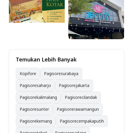
Temukan Lebih Banyak
Kopifore
Pagisoresurabaya
Pagisoresaharjo
Pagisorejakarta
Pagisorekalimalang
Pagisorecilandak
Pagisoresunter
Pagisorerawamangun
Pagisorekemang
Pagisorecempakaputih
Pagisoretebet
Pagisorepadang