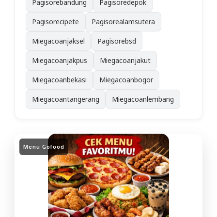
Pagisorebandung
Pagisoredepok
Pagisorecipete
Pagisorealamsutera
Miegacoanjaksel
Pagisorebsd
Miegacoanjakpus
Miegacoanjakut
Miegacoanbekasi
Miegacoanbogor
Miegacoantangerang
Miegacoanlembang
Menu Gofood