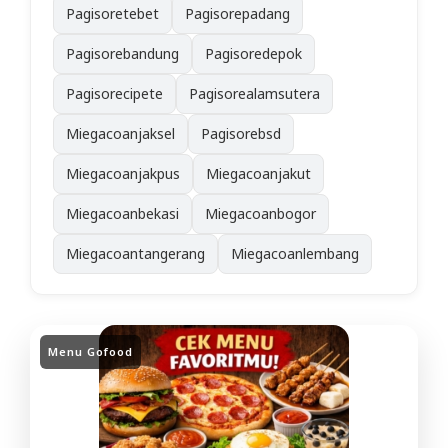
Pagisoretebet
Pagisorepadang
Pagisorebandung
Pagisoredepok
Pagisorecipete
Pagisorealamsutera
Miegacoanjaksel
Pagisorebsd
Miegacoanjakpus
Miegacoanjakut
Miegacoanbekasi
Miegacoanbogor
Miegacoantangerang
Miegacoanlembang
Menu Gofood