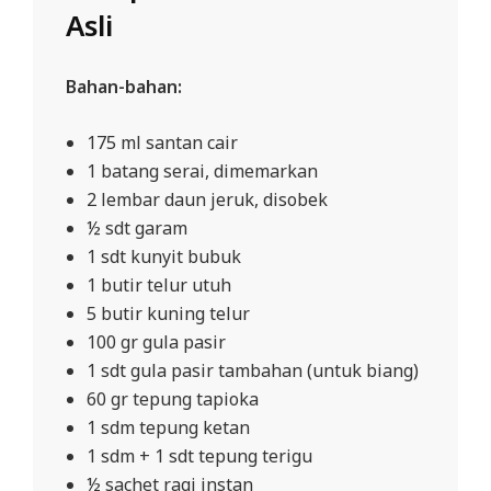
Asli
Bahan-bahan:
175 ml santan cair
1 batang serai, dimemarkan
2 lembar daun jeruk, disobek
½ sdt garam
1 sdt kunyit bubuk
1 butir telur utuh
5 butir kuning telur
100 gr gula pasir
1 sdt gula pasir tambahan (untuk biang)
60 gr tepung tapioka
1 sdm tepung ketan
1 sdm + 1 sdt tepung terigu
½ sachet ragi instan