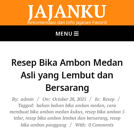
JAJANKU
Skip
to
content
Rekomendasi dan Info Jajanan Favorit
Primary
MENU
Navigation
Menu
Resep Bika Ambon Medan
Asli yang Lembut dan
Bersarang
By:
admin
On:
October 28, 2025
In:
Resep
Tagged:
bahan bahan bika ambon medan
,
cara
membuat bika ambon medan kukus
,
resep bika ambon 5
telur
,
resep bika ambon lembut dan bersarang
,
resep
bika ambon panggang
With:
0 Comments