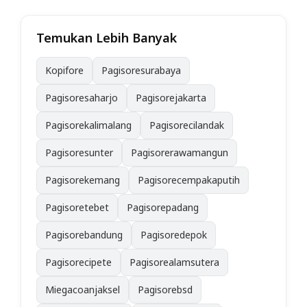
Temukan Lebih Banyak
Kopifore
Pagisoresurabaya
Pagisoresaharjo
Pagisorejakarta
Pagisorekalimalang
Pagisorecilandak
Pagisoresunter
Pagisorerawamangun
Pagisorekemang
Pagisorecempakaputih
Pagisoretebet
Pagisorepadang
Pagisorebandung
Pagisoredepok
Pagisorecipete
Pagisorealamsutera
Miegacoanjaksel
Pagisorebsd