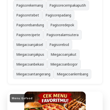
Pagisorekemang
Pagisorecempakaputih
Pagisoretebet
Pagisorepadang
Pagisorebandung
Pagisoredepok
Pagisorecipete
Pagisorealamsutera
Miegacoanjaksel
Pagisorebsd
Miegacoanjakpus
Miegacoanjakut
Miegacoanbekasi
Miegacoanbogor
Miegacoantangerang
Miegacoanlembang
Menu Gofood