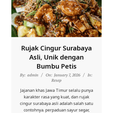
Rujak Cingur Surabaya
Asli, Unik dengan
Bumbu Petis
2026-
By:
admin
On:
January 7, 2026
In:
01-
Resep
07
Jajanan khas Jawa Timur selalu punya
karakter rasa yang kuat, dan rujak
cingur surabaya asli adalah salah satu
contohnya. perpaduan sayur segar,