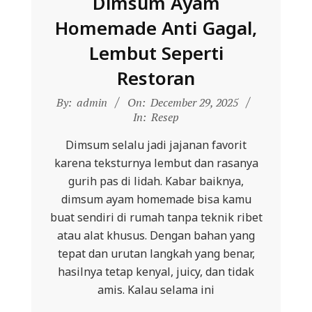
Dimsum Ayam
Homemade Anti Gagal,
Lembut Seperti
Restoran
2025-
By:
admin
On:
December 29, 2025
12-
In:
Resep
29
Dimsum selalu jadi jajanan favorit
karena teksturnya lembut dan rasanya
gurih pas di lidah. Kabar baiknya,
dimsum ayam homemade bisa kamu
buat sendiri di rumah tanpa teknik ribet
atau alat khusus. Dengan bahan yang
tepat dan urutan langkah yang benar,
hasilnya tetap kenyal, juicy, dan tidak
amis. Kalau selama ini