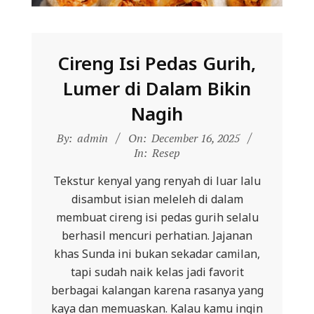
Cireng Isi Pedas Gurih,
Lumer di Dalam Bikin
Nagih
2025-
By:
admin
On:
December 16, 2025
12-
In:
Resep
16
Tekstur kenyal yang renyah di luar lalu
disambut isian meleleh di dalam
membuat cireng isi pedas gurih selalu
berhasil mencuri perhatian. Jajanan
khas Sunda ini bukan sekadar camilan,
tapi sudah naik kelas jadi favorit
berbagai kalangan karena rasanya yang
kaya dan memuaskan. Kalau kamu ingin