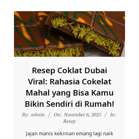
Resep Coklat Dubai
Viral: Rahasia Cokelat
Mahal yang Bisa Kamu
Bikin Sendiri di Rumah!
2025-
By:
admin
On:
November 6, 2025
In:
11-
Resep
06
Jajan manis kekinian emang lagi naik