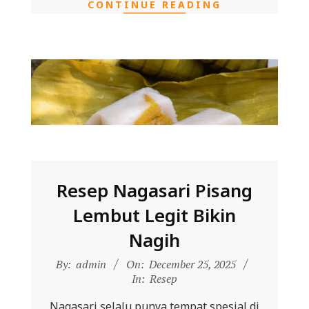
CONTINUE READING
Resep Nagasari Pisang
Lembut Legit Bikin
Nagih
2025-
By:
admin
On:
December 25, 2025
12-
In:
Resep
25
Nagasari selalu punya tempat spesial di