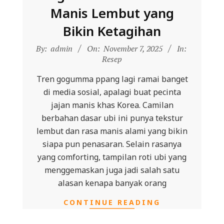
Manis Lembut yang
Bikin Ketagihan
2025-
By:
admin
On:
November 7, 2025
In:
11-
Resep
07
Tren gogumma ppang lagi ramai banget
di media sosial, apalagi buat pecinta
jajan manis khas Korea. Camilan
berbahan dasar ubi ini punya tekstur
lembut dan rasa manis alami yang bikin
siapa pun penasaran. Selain rasanya
yang comforting, tampilan roti ubi yang
menggemaskan juga jadi salah satu
alasan kenapa banyak orang
CONTINUE READING