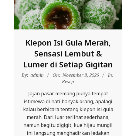
Klepon Isi Gula Merah,
Sensasi Lembut &
Lumer di Setiap Gigitan
2025-
By:
admin
On:
November 8, 2025
In:
11-
Resep
08
Jajan pasar memang punya tempat
istimewa di hati banyak orang, apalagi
kalau berbicara tentang klepon isi gula
merah. Dari luar terlihat sederhana,
namun begitu digigit, kue hijau mungil
ini langsung menghadirkan ledakan