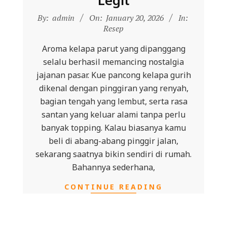
Legit
2026-
By:
admin
On:
January 20, 2026
In:
01-
Resep
20
Aroma kelapa parut yang dipanggang
selalu berhasil memancing nostalgia
jajanan pasar. Kue pancong kelapa gurih
dikenal dengan pinggiran yang renyah,
bagian tengah yang lembut, serta rasa
santan yang keluar alami tanpa perlu
banyak topping. Kalau biasanya kamu
beli di abang-abang pinggir jalan,
sekarang saatnya bikin sendiri di rumah.
Bahannya sederhana,
CONTINUE READING