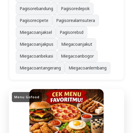
Pagisorebandung
Pagisoredepok
Pagisorecipete
Pagisorealamsutera
Miegacoanjaksel
Pagisorebsd
Miegacoanjakpus
Miegacoanjakut
Miegacoanbekasi
Miegacoanbogor
Miegacoantangerang
Miegacoanlembang
Menu Gofood